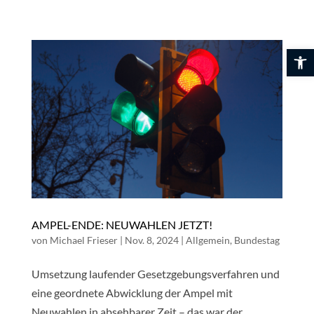
Skip
to
content
Werkzeuglei
AMPEL-ENDE: NEUWAHLEN JETZT!
von
Michael Frieser
|
Nov. 8, 2024
|
Allgemein
,
Bundestag
Umsetzung laufender Gesetzgebungsverfahren und
eine geordnete Abwicklung der Ampel mit
Neuwahlen in absehbarer Zeit – das war der