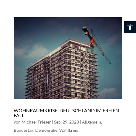
Skip
to
content
Werkzeuglei
WOHNRAUMKRISE: DEUTSCHLAND IM FREIEN
FALL
von
Michael Frieser
|
Sep. 29, 2023
|
Allgemein
,
Bundestag
,
Demografie
,
Wahlkreis