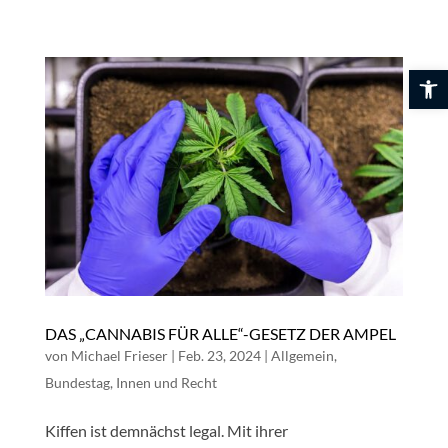
Skip
to
content
Werkzeuglei
DAS „CANNABIS FÜR ALLE“-GESETZ DER AMPEL
von
Michael Frieser
|
Feb. 23, 2024
|
Allgemein
,
Bundestag
,
Innen und Recht
Kiffen ist demnächst legal. Mit ihrer