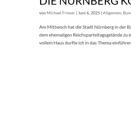
DIE NÜRNBERG K
von
Michael Frieser
|
Juni 6, 2025
|
Allgemein
,
Bun
Am Mittwoch hat die Stadt Nürnberg in der 
dem ehemaligen Reichsparteitagsgelände zu e
vollem Haus durfte ich in das Thema einführen