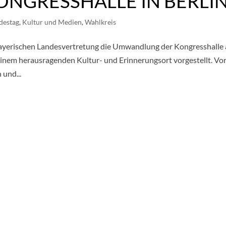
ONGRESSHALLE IN BERLI
destag
,
Kultur und Medien
,
Wahlkreis
Bayerischen Landesvertretung die Umwandlung der Kongresshalle 
inem herausragenden Kultur- und Erinnerungsort vorgestellt. Vo
 und...