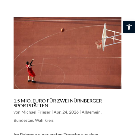
Skip
to
content
Werkzeuglei
1,5 MIO. EURO FÜR ZWEI NÜRNBERGER
SPORTSTÄTTEN
von
Michael Frieser
|
Apr. 24, 2026
|
Allgemein
,
Bundestag
,
Wahlkreis
Im Rahmen einer ersten Tranche aus dem