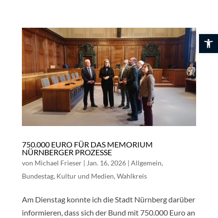
Skip
to
content
Werkzeuglei
750.000 EURO FÜR DAS MEMORIUM
NÜRNBERGER PROZESSE
von
Michael Frieser
|
Jan. 16, 2026
|
Allgemein
,
Bundestag
,
Kultur und Medien
,
Wahlkreis
Am Dienstag konnte ich die Stadt Nürnberg darüber
informieren, dass sich der Bund mit 750.000 Euro an