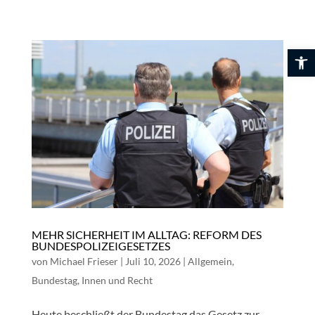
Skip
to
content
Werkzeuglei
MEHR SICHERHEIT IM ALLTAG: REFORM DES
BUNDESPOLIZEIGESETZES
von
Michael Frieser
|
Juli 10, 2026
|
Allgemein
,
Bundestag
,
Innen und Recht
Heute beschließt der Bundestag das Gesetz zur