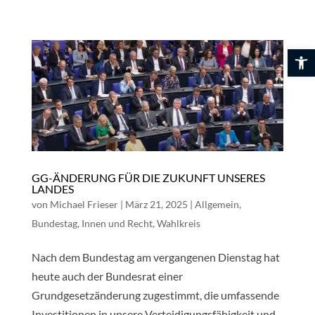
Skip
to
content
Werkzeuglei
GG-ÄNDERUNG FÜR DIE ZUKUNFT UNSERES
LANDES
von
Michael Frieser
|
März 21, 2025
|
Allgemein
,
Bundestag
,
Innen und Recht
,
Wahlkreis
Nach dem Bundestag am vergangenen Dienstag hat
heute auch der Bundesrat einer
Grundgesetzänderung zugestimmt, die umfassende
Investitionen in unsere Verteidigungsfähigkeit und